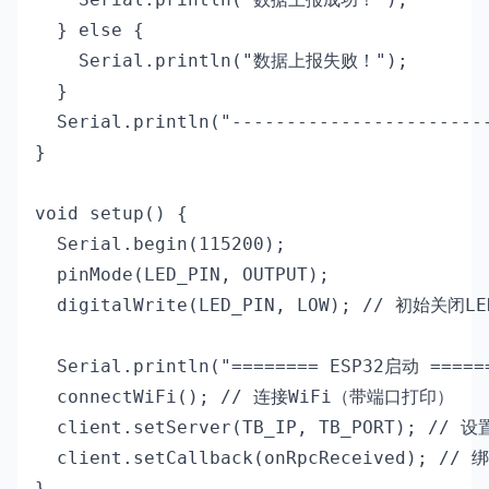
  } else {

    Serial.println("数据上报失败！");

  }

  Serial.println("------------------------
}

void setup() {

  Serial.begin(115200);

  pinMode(LED_PIN, OUTPUT);

  digitalWrite(LED_PIN, LOW); // 初始关闭LED
  Serial.println("======== ESP32启动 ======
  connectWiFi(); // 连接WiFi（带端口打印）

  client.setServer(TB_IP, TB_PORT); //
  client.setCallback(onRpcReceived); // 
}
