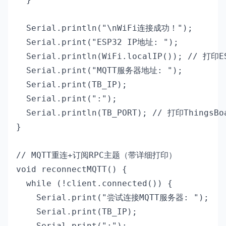
  Serial.println("\nWiFi连接成功！");

  Serial.print("ESP32 IP地址: ");

  Serial.println(WiFi.localIP()); // 打
  Serial.print("MQTT服务器地址: ");

  Serial.print(TB_IP);

  Serial.print(":");

  Serial.println(TB_PORT); // 打印ThingsBo
}

// MQTT重连+订阅RPC主题（带详细打印）

void reconnectMQTT() {

  while (!client.connected()) {

    Serial.print("尝试连接MQTT服务器: ");

    Serial.print(TB_IP);

    Serial.print(":");
