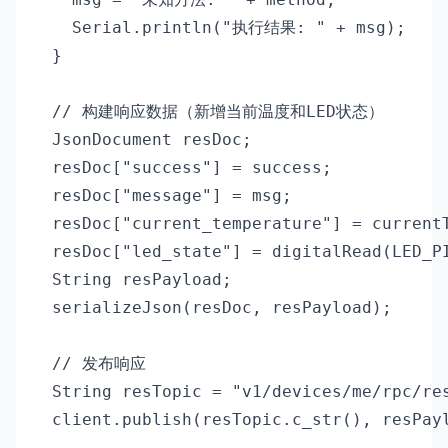
    Serial.println("执行结果: " + msg);

  }

  // 构建响应数据（新增当前温度和LED状态）

  JsonDocument resDoc;

  resDoc["success"] = success;

  resDoc["message"] = msg;

  resDoc["current_temperature"] = curre
  resDoc["led_state"] = digitalRead(LED_
  String resPayload;

  serializeJson(resDoc, resPayload);

  // 发布响应

  String resTopic = "v1/devices/me/rpc/res
  client.publish(resTopic.c_str(), resPayl