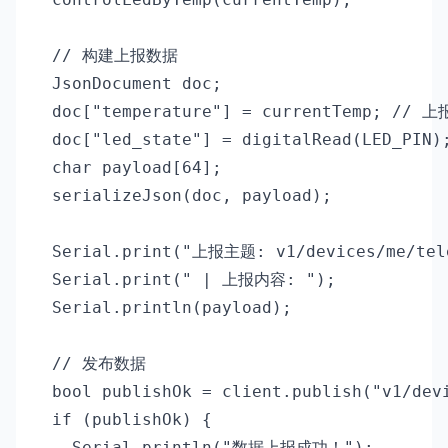
  // 构建上报数据

  JsonDocument doc;

  doc["temperature"] = currentTemp; // 
  doc["led_state"] = digitalRead(LED_PI
  char payload[64];

  serializeJson(doc, payload);

  Serial.print("上报主题: v1/devices/me/tele
  Serial.print(" | 上报内容: ");

  Serial.println(payload);

  // 发布数据

  bool publishOk = client.publish("v1/devi
  if (publishOk) {

    Serial.println("数据上报成功！");
