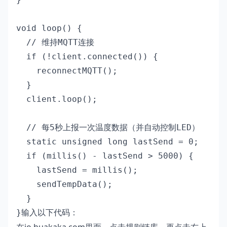
void loop() {

  // 维持MQTT连接

  if (!client.connected()) {

    reconnectMQTT();

  }

  client.loop();

  // 每5秒上报一次温度数据（并自动控制LED）

  static unsigned long lastSend = 0;

  if (millis() - lastSend > 5000) {

    lastSend = millis();

    sendTempData();

  }

}输入以下代码： 