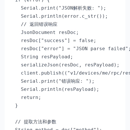
    Serial.print("JSON解析失败: ");

    Serial.println(error.c_str());

    // 返回错误响应

    JsonDocument resDoc;

    resDoc["success"] = false;

    resDoc["error"] = "JSON parse failed";
    String resPayload;

    serializeJson(resDoc, resPayload);

    client.publish(("v1/devices/me/rpc/res
    Serial.print("错误响应: ");

    Serial.println(resPayload);

    return;

  }

  // 提取方法和参数

  String method = doc["method"];
