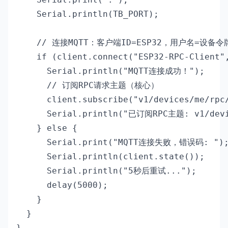
    Serial.println(TB_PORT);

    // 连接MQTT：客户端ID=ESP32，用户名=设备令
    if (client.connect("ESP32-RPC-Client",
      Serial.println("MQTT连接成功！");

      // 订阅RPC请求主题（核心）

      client.subscribe("v1/devices/me/rpc/
      Serial.println("已订阅RPC主题: v1/devic
    } else {

      Serial.print("MQTT连接失败，错误码: ");
      Serial.println(client.state());

      Serial.println("5秒后重试...");

      delay(5000);

    }

  }

}
