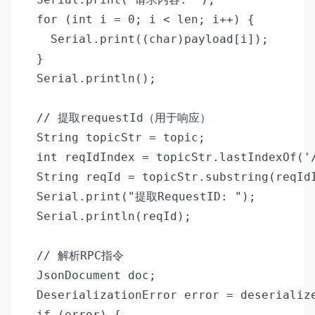
  for (int i = 0; i < len; i++) {

    Serial.print((char)payload[i]);

  }

  Serial.println();

  // 提取requestId（用于响应）

  String topicStr = topic;

  int reqIdIndex = topicStr.lastIndexOf('/
  String reqId = topicStr.substring(reqIdI
  Serial.print("提取RequestID: ");

  Serial.println(reqId);

  // 解析RPC指令

  JsonDocument doc;

  DeserializationError error = deserialize
  if (error) {
