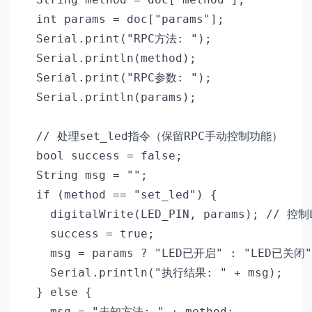
  int params = doc["params"];

  Serial.print("RPC方法: ");

  Serial.println(method);

  Serial.print("RPC参数: ");

  Serial.println(params);

  // 处理set_led指令（保留RPC手动控制功能）

  bool success = false;

  String msg = "";

  if (method == "set_led") {

    digitalWrite(LED_PIN, params); // 控制L
    success = true;

    msg = params ? "LED已开启" : "LED已关闭";
    Serial.println("执行结果: " + msg);

  } else {

    msg = "未知方法: " + method;
