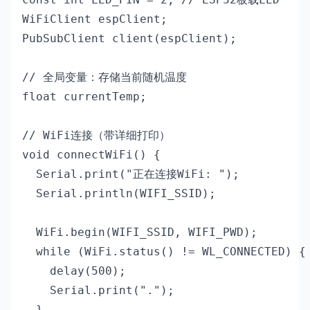
WiFiClient espClient;

PubSubClient client(espClient);

// 全局变量：存储当前随机温度

float currentTemp;

// WiFi连接（带详细打印）

void connectWiFi() {

  Serial.print("正在连接WiFi: ");

  Serial.println(WIFI_SSID);

  WiFi.begin(WIFI_SSID, WIFI_PWD);

  while (WiFi.status() != WL_CONNECTED) {

    delay(500);

    Serial.print(".");

  }
